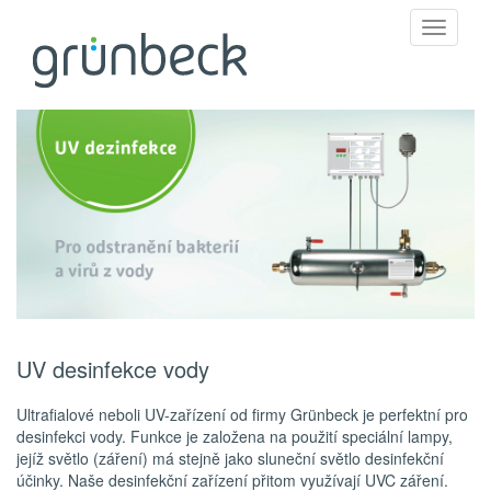
Toggle
navigati
UV desinfekce vody
Ultrafialové neboli UV-zařízení od firmy Grünbeck je perfektní pro
desinfekci vody. Funkce je založena na použití speciální lampy,
jejíž světlo (záření) má stejně jako sluneční světlo desinfekční
účinky. Naše desinfekční zařízení přitom využívají UVC záření.