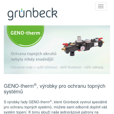
Toggle
navigati
®
GENO-therm
, výrobky pro ochranu topných
systémů
®
S výrobky řady GENO-therm
, které Grünbeck vyvinul speciálně
pro ochranu topných systémů, můžete sami odborně doplnit váš
systém topení. K tomu slouží naše jednorázové patrony na