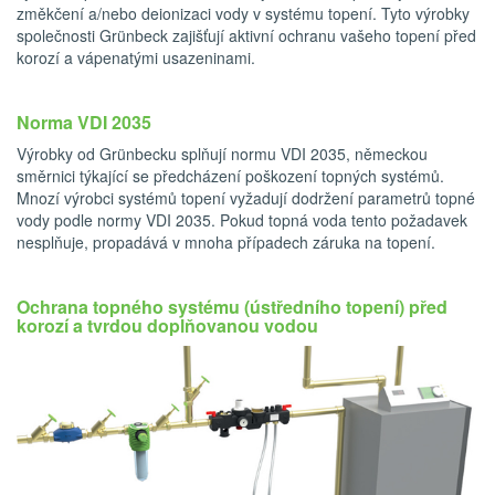
změkčení a/nebo deionizaci vody v systému topení. Tyto výrobky
společnosti Grünbeck zajišťují aktivní ochranu vašeho topení před
korozí a vápenatými usazeninami.
Norma VDI 2035
Výrobky od Grünbecku splňují normu VDI 2035, německou
směrnici týkající se předcházení poškození topných systémů.
Mnozí výrobci systémů topení vyžadují dodržení parametrů topné
vody podle normy VDI 2035. Pokud topná voda tento požadavek
nesplňuje, propadává v mnoha případech záruka na topení.
Ochrana topného systému (ústředního topení) před
korozí a tvrdou doplňovanou vodou