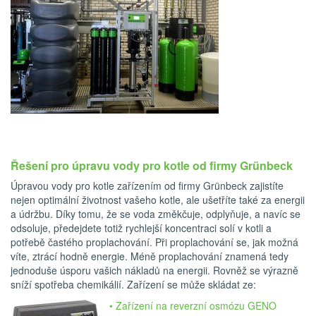
Řešení pro úpravu vody pro kotle od firmy Grünbeck
Úpravou vody pro kotle zařízením od firmy Grünbeck zajistíte
nejen optimální životnost vašeho kotle, ale ušetříte také za energii
a údržbu. Díky tomu, že se voda změkčuje, odplyňuje, a navíc se
odsoluje, předejdete totiž rychlejší koncentraci solí v kotli a
potřebě častého proplachování. Při proplachování se, jak možná
víte, ztrácí hodně energie. Méně proplachování znamená tedy
jednoduše úsporu vašich nákladů na energii. Rovněž se výrazně
sníží spotřeba chemikálií. Zařízení se může skládat ze:
Zařízení na reverzní osmózu GENO