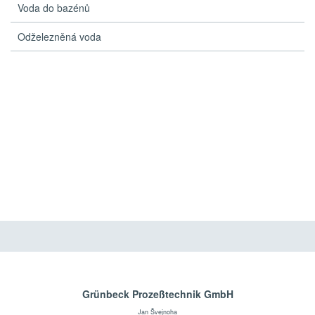
Voda do bazénů
Odželezněná voda
Grünbeck Prozeßtechnik GmbH
Jan Švejnoha