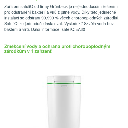
Zařízení safeliQ od firmy Grünbeck je nejjednodušším řešením
pro odstranění bakterií a virů z pitné vody. Díky této jedinečné
instalaci se odstraní 99,999 % všech choroboplodných zárodků.
SafeliQ lze jednoduše instalovat. Výsledek? Skvělá voda bez
bakterií a virů. Další informace: safeliQ:EA30
Změkčení vody a ochrana proti choroboplodným
zárodkům v 1 zařízení!