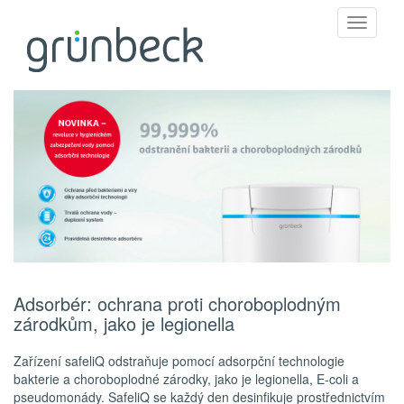
Toggle
navigati
Adsorbér: ochrana proti choroboplodným
zárodkům, jako je legionella
Zařízení safeliQ odstraňuje pomocí adsorpční technologie
bakterie a choroboplodné zárodky, jako je legionella, E-coli a
pseudomonády. SafeliQ se každý den desinfikuje prostřednictvím