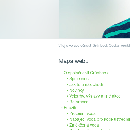
Vítejte ve společnosti Grünbeck Česká republ
Mapa webu
O společnosti Grünbeck
Společnost
Jak to u nás chodí
Novinky
Veletrhy, výstavy a jiné akce
Reference
Použití
Procesní voda
Napájecí voda pro kotle ústřední
Změkčená voda