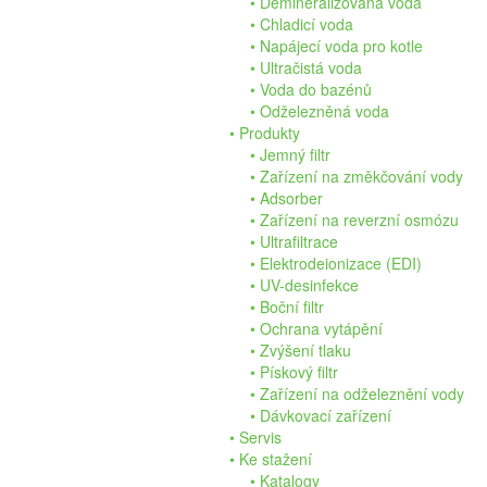
Demineralizovaná voda
Chladicí voda
Napájecí voda pro kotle
Ultračistá voda
Voda do bazénů
Odželezněná voda
Produkty
Jemný filtr
Zařízení na změkčování vody
Adsorber
Zařízení na reverzní osmózu
Ultrafiltrace
Elektrodeionizace (EDI)
UV-desinfekce
Boční filtr
Ochrana vytápění
Zvýšení tlaku
Pískový filtr
Zařízení na odželeznění vody
Dávkovací zařízení
Servis
Ke stažení
Katalogy