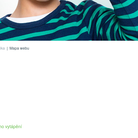
ika
|
Mapa webu
ho vytápění