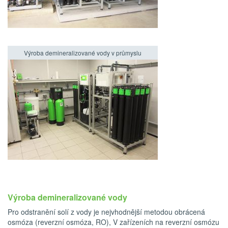
Výroba demineralizované vody v průmyslu
Výroba demineralizované vody
Pro odstranění solí z vody je nejvhodnější metodou obrácená
osmóza (reverzní osmóza, RO), V zařízeních na reverzní osmózu