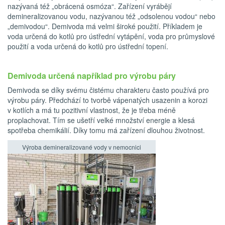
nazývaná též „obrácená osmóza“. Zařízení vyrábějí
demineralizovanou vodu, nazývanou též „odsolenou vodou“ nebo
„demivodou“. Demivoda má velmi široké použití. Příkladem je
voda určená do kotlů pro ústřední vytápění, voda pro průmyslové
použití a voda určená do kotlů pro ústřední topení.
Demivoda určená například pro výrobu páry
Demivoda se díky svému čistému charakteru často používá pro
výrobu páry. Předchází to tvorbě vápenatých usazenin a korozi
v kotlích a má tu pozitivní vlastnost, že je třeba méně
proplachovat. Tím se ušetří velké množství energie a klesá
spotřeba chemikálií. Díky tomu má zařízení dlouhou životnost.
Výroba demineralizované vody v nemocnici