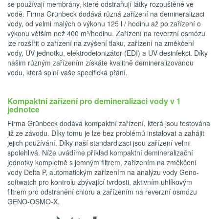
se používají membrány, které odstraňují látky rozpuštěné ve
vodě. Firma Grünbeck dodává různá zařízení na demineralizaci
vody, od velmi malých o výkonu 125 l / hodinu až po zařízení o
výkonu větším než 400 m³/hodinu. Zařízení na reverzní osmózu
lze rozšířit o zařízení na zvýšení tlaku, zařízení na změkčení
vody, UV-jednotku, elektrodeionizátor (EDI) a UV-desinfekci. Díky
našim různým zařízením získáte kvalitně demineralizovanou
vodu, která splní vaše specifická přání.
Kompaktní zařízení pro demineralizaci vody v 1
jednotce
Firma Grünbeck dodává kompaktní zařízení, která jsou testována
již ze závodu. Díky tomu je lze bez problémů instalovat a zahájit
jejich používání. Díky naší standardizaci jsou zařízení velmi
spolehlivá. Níže uvádíme příklad kompaktní demineralizační
jednotky kompletně s jemným filtrem, zařízením na změkčení
vody Delta P, automatickým zařízením na analýzu vody Geno-
softwatch pro kontrolu zbývající tvrdosti, aktivním uhlíkovým
filtrem pro odstranění chloru a zařízením na reverzní osmózu
GENO-OSMO-X.