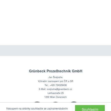
Grünbeck Prozeßtechnik GmbH
Jan Švejnoha
Výhradní zastoupení pro ČR a SR
Tel.: +420 724329438
E-Mail: svejnoha@gruenbeck.cz
Leithastraße 25
1200 Wien Österreich
Vstoupem na stránky souhlasíte se zaznamenáváním
Souhlasím