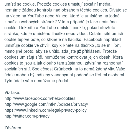
umístí se cookie. Protože cookies umisťují sociální média,
nemáme žádnou kontrolu nad obsahem těchto cookies. Díváte se
na video na YouTube nebo Vimeo, které je umístěno na jedné
z našich webových stránek? V tom případě je také umístěno
cookie. LinkedIn a YouTube umisťují cookie, pokud otevřete
stránku, kde je umístěno tlačítko nebo video. Ostatní sítě umístí
cookie teprve poté, co kliknete na tlačítko. Facebook například
umisťuje cookie ve chvíli, kdy kliknete na tlačítko „to se mi líbí“,
mimo jiné proto, aby se určilo, zda jste již přihlášeni. Protože
cookies umisťují sítě, nemůžeme kontrolovat jejich obsah. Která
cookies to jsou a jak dlouho tam zůstanou, závisí na rozhodnutí
sociálních sítí. Společnost Grünbeck na to nemá žádný vliv. Vaše
údaje mohou být sdíleny v anonymní podobě se třetími osobami.
Tyto údaje vám nemůžeme předat.
Viz také:
http://www.facebook.com/help/cookies
http://www.google.com/intl/nl/policies/privacy/
https://www.linkedin.com/legal/privacy-policy
http://twitter.com/privacy
Závěrem