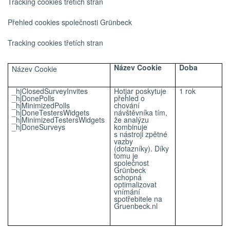
Tracking cookies třetích stran
Přehled cookies společnosti Grünbeck
Tracking cookies třetích stran
Název Cookie
Doba
Název Cookie
_hjClosedSurveyInvites
Hotjar poskytuje
1 rok
_hjDonePolls
přehled o
_hjMinimizedPolls
chování
_hjDoneTestersWidgets
návštěvníka tím,
_hjMinimizedTestersWidgets
že analýzu
_hjDoneSurveys
kombinuje
s nástroji zpětné
vazby
(dotazníky). Díky
tomu je
společnost
Grünbeck
schopná
optimalizovat
vnímání
spotřebitele na
Gruenbeck.nl