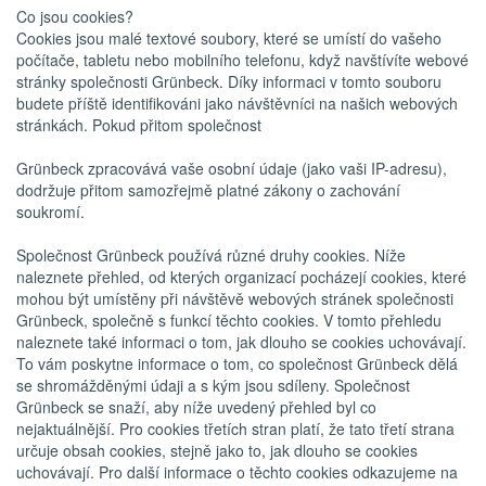
Co jsou cookies?
Cookies jsou malé textové soubory, které se umístí do vašeho
počítače, tabletu nebo mobilního telefonu, když navštívíte webové
stránky společnosti Grünbeck. Díky informaci v tomto souboru
budete příště identifikováni jako návštěvníci na našich webových
stránkách. Pokud přitom společnost
Grünbeck zpracovává vaše osobní údaje (jako vaši IP-adresu),
dodržuje přitom samozřejmě platné zákony o zachování
soukromí.
Společnost Grünbeck používá různé druhy cookies. Níže
naleznete přehled, od kterých organizací pocházejí cookies, které
mohou být umístěny při návštěvě webových stránek společnosti
Grünbeck, společně s funkcí těchto cookies. V tomto přehledu
naleznete také informaci o tom, jak dlouho se cookies uchovávají.
To vám poskytne informace o tom, co společnost Grünbeck dělá
se shromážděnými údaji a s kým jsou sdíleny. Společnost
Grünbeck se snaží, aby níže uvedený přehled byl co
nejaktuálnější. Pro cookies třetích stran platí, že tato třetí strana
určuje obsah cookies, stejně jako to, jak dlouho se cookies
uchovávají. Pro další informace o těchto cookies odkazujeme na