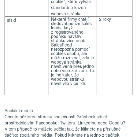
cookie“, které vytváří
standardně každá
webová stránka.
Některé firmy chtějí
2 roky
sfsid
sledovat pouze sales
leads, když
z registrovaného
podniku navštíví
stránku více osob.
SalesFeed
nerozpozná pomocí
cookies osobu, ale
může rozeznat, zda je
webová stránka
navštívena přes jedno
nebo více zařízení. To
je indikátor, že
webovou stránku
navštívilo více lidí.
Sociální média
Chcete některou stránku společnosti Grünbeck sdílet
prostřednictvím Facebooku, Twitteru, LinkedInu nebo Googlu?
V tom případě to můžete udělat tak, že kliknete na příslušné
tlačítko sociálního média. Pokud kliknete na jedno z tlačítek,