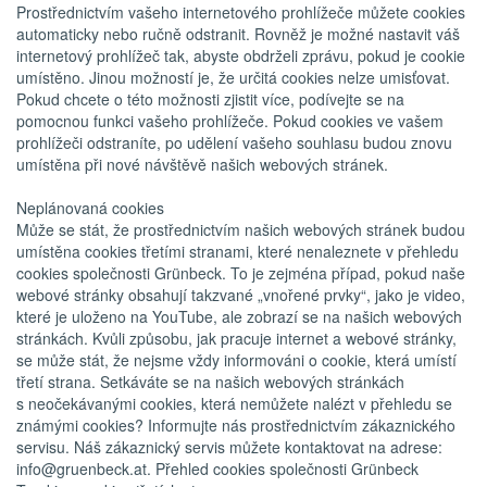
Prostřednictvím vašeho internetového prohlížeče můžete cookies
automaticky nebo ručně odstranit. Rovněž je možné nastavit váš
internetový prohlížeč tak, abyste obdrželi zprávu, pokud je cookie
umístěno. Jinou možností je, že určitá cookies nelze umisťovat.
Pokud chcete o této možnosti zjistit více, podívejte se na
pomocnou funkci vašeho prohlížeče. Pokud cookies ve vašem
prohlížeči odstraníte, po udělení vašeho souhlasu budou znovu
umístěna při nové návštěvě našich webových stránek.
Neplánovaná cookies
Může se stát, že prostřednictvím našich webových stránek budou
umístěna cookies třetími stranami, které nenaleznete v přehledu
cookies společnosti Grünbeck. To je zejména případ, pokud naše
webové stránky obsahují takzvané „vnořené prvky“, jako je video,
které je uloženo na YouTube, ale zobrazí se na našich webových
stránkách. Kvůli způsobu, jak pracuje internet a webové stránky,
se může stát, že nejsme vždy informováni o cookie, která umístí
třetí strana. Setkáváte se na našich webových stránkách
s neočekávanými cookies, která nemůžete nalézt v přehledu se
známými cookies? Informujte nás prostřednictvím zákaznického
servisu. Náš zákaznický servis můžete kontaktovat na adrese:
info@gruenbeck.at. Přehled cookies společnosti Grünbeck