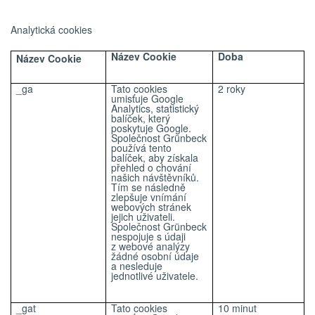
Analytická cookies
Název Cookie
Doba
Název Cookie
_ga
Tato cookies
2 roky
umisťuje Google
Analytics, statistický
balíček, který
poskytuje Google.
Společnost Grünbeck
používá tento
balíček, aby získala
přehled o chování
našich návštěvníků.
Tím se následně
zlepšuje vnímání
webových stránek
jejich uživateli.
Společnost Grünbeck
nespojuje s údaji
z webové analýzy
žádné osobní údaje
a nesleduje
jednotlivé uživatele.
_gat
Tato cookies
10 minut