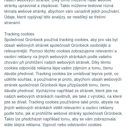
stránky upravovat a zlepšovat. Takto můžeme testovat různá
témata webové stránky, abychom vám usnadnili jejich používání.
Údaje, které vyplývají této analýzy, se nesdílejí se třetími
stranami.
Tracking cookies
Společnost Grünbeck používá tracking cookies, aby pro vás byl
obsah webových stránek společnosti Grünbeck osobnější a
relevantnější. Pomocí těchto cookies zobrazujeme relevantní a
osobní reklamy na jiných webových stránkách podle vašeho
chování při prohlížení našich webových stránek. Díky těmto
cookies odpovídá reklama lépe vašim zájmům a tomu, čemu
dáváte přednost. Tracking cookies lze umisťovat teprve poté, co
udělíte souhlas, a používáme je proto, abychom obsah webových
stránek společnosti Grünbeck lépe přizpůsobili tomu, čemu
dáváte přednost. Vycházíme například ze stránek, které jste na
našich webových stránkách navštívili, ale také z výrobků, na které
jste se dívali. Tracking cookies používáme také proto, abyste na
jiných webových stránkách viděli relevantní a osobní reklamy
podle toho, jak si prohlížíte webové stránky společnosti Grünbeck.
Takto lze předcházet například tomu, aby se vám zobrazovala
stále stejná reklama. Vypnutí nebo odstranění cookies