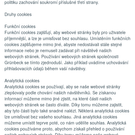
politiku zachování soukromí příslušné třetí strany.
Druhy cookies
Funkční cookies
Funkční cookies zajišťují, aby webové stránky byly pro uživatele
příjemnější, a lze je umisťovat bez souhlasu. Umístěním funkčních
cookies zajišťujeme mimo jiné, abyste nedostávali stále stejné
informace nebo je nemuseli zadávat při návštěvě našich
webových stránek. Používání webových stránek společnosti
Grünbeck se tímto zjednoduší. Jako příklad uvádíme uchovávání
přihlašovacích údajů během vaší návštěvy.
Analytická cookies
Analytická cookies se používají, aby se naše webové stránky
zlepšovaly podle chování našich návštěvníků. Se získanou
informací můžeme mimo jiné zjistit, na které části našich
webových stránek se často díváte. Díky tomu můžeme zajistit,
aby tyto části bylo také snadné nalézt. Některá analytická cookies
lze umisťovat bez vašeho souhlasu. Jiná analytická cookies
můžeme umístit teprve poté, co nám udělíte souhlas. Analytická
cookies používáme proto, abychom získali přehled o používání
našich webových stránek. Díky tomu můžeme naše webové