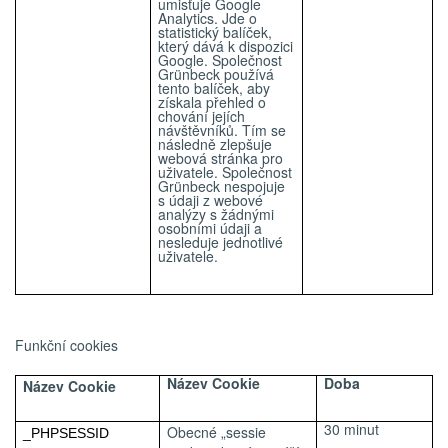
umisťuje Google
Analytics. Jde o
statistický balíček,
který dává k dispozici
Google. Společnost
Grünbeck používá
tento balíček, aby
získala přehled o
chování jejích
návštěvníků. Tím se
následně zlepšuje
webová stránka pro
uživatele. Společnost
Grünbeck nespojuje
s údaji z webové
analýzy s žádnými
osobními údaji a
nesleduje jednotlivé
uživatele.
Funkční cookies
Název Cookie
Doba
Název Cookie
30 minut
Obecné „sessie
_PHPSESSID